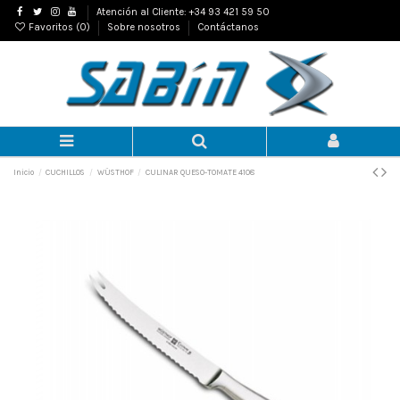
Atención al Cliente: +34 93 421 59 50
Favoritos (
0
)
Sobre nosotros
Contáctanos
Inicio
CUCHILLOS
WÜSTHOF
CULINAR QUESO-TOMATE 4108