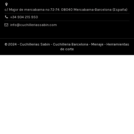
c/ Major de mercabarna nº 72-74. 08040 Mercabarna-Barcelona (España)
+34 934 215 950
info@cuchilleriassabin.com
© 2024 - Cuchillerias Sabin - Cuchilleria Barcelona - Menaje - Herramientas
de corte