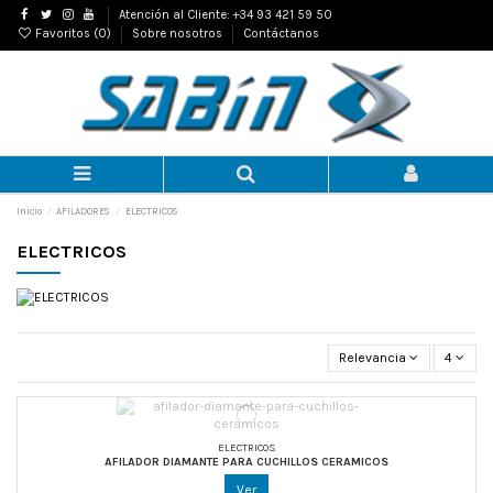
Atención al Cliente: +34 93 421 59 50
Favoritos (
0
)
Sobre nosotros
Contáctanos
Inicio
AFILADORES
ELECTRICOS
ELECTRICOS
Relevancia
4
ELECTRICOS
AFILADOR DIAMANTE PARA CUCHILLOS CERAMICOS
Ver