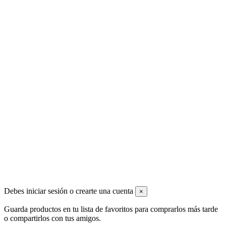
Mi cuenta
Datos personales
Direcciones
Historial de compra
Cerrar sesión
Contact us
Cuchillerias Sabin - JOSÉ SABÍN RODRÍGUEZ
c/ Major de mercabarna nº 72-74. 08040 Mercabarna-Barcelona
(España)
+34 934 215 950
info@cuchilleriassabin.com
© 2024 - Cuchillerias Sabin - Cuchilleria Barcelona - Menaje -
Herramientas de corte
Debes iniciar sesión o crearte una cuenta
×
Guarda productos en tu lista de favoritos para comprarlos más tarde
o compartirlos con tus amigos.