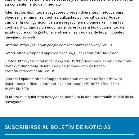
su consentimiento de inmediato.
Además, los distintos navegadores ofrecen diferentes métodos para
bloquear y eliminar las cookies utilizadas por los sitios web. Puede
cambiar la configuración de su navegador para bloquear/eliminar las
cookies. A continuación encontrará los enlaces a los documentos de
ayuda sobre cómo gestionar y eliminar las cookies de los principales
navegadores web.
Chrome:
https://support.google.com/accounts/answer/32050
Safari:
https://support.apple.com/en-in/guide/safari/sfri11471/mac
Firefox:
https://support.mozilla.org/en-US/kb/clear-cookies-and-site-data-
firefox?redirectslug=delete-cookies-remove-info-websites-
stored&redirectlocale=en-US
Internet Explorer:
https://support.microsoft.com/en-us/topic/how-to-
delete-cookie-files-in-internet-explorer-bca9446f-d873-78de-77ba-
d42645fa52fc
Si utiliza cualquier otro navegador, consulte la documentación oficial de su
navegador.
SUSCRIBIRSE AL BOLETÍN DE NOTICIAS