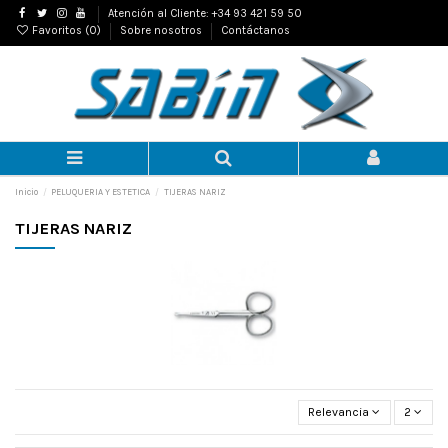
Atención al Cliente: +34 93 421 59 50
Favoritos (
0
)
Sobre nosotros
Contáctanos
Inicio
PELUQUERIA Y ESTETICA
TIJERAS NARIZ
TIJERAS NARIZ
Relevancia
2