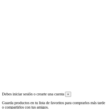
Mi cuenta
Mi cuenta
Datos personales
Direcciones
Historial de compra
Cerrar sesión
Contact us
Cuchillerias Sabin - JOSÉ SABÍN RODRÍGUEZ
c/ Major de mercabarna nº 72-74. 08040 Mercabarna-Barcelona
(España)
+34 934 215 950
info@cuchilleriassabin.com
© 2024 - Cuchillerias Sabin - Cuchilleria Barcelona - Menaje -
Herramientas de corte
Debes iniciar sesión o crearte una cuenta
×
Guarda productos en tu lista de favoritos para comprarlos más tarde
o compartirlos con tus amigos.